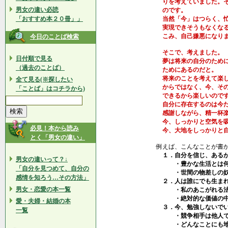
りを考えていました。そ
男女の違い必読
のです。
「おすすめ本２０冊」」
当然「今」はつらく、忙
実現できそうもなくなる
こみ、自己嫌悪になりま
今日のことば検索
そこで、考えました。
日付順で見る
夢は将来の自分のために
（過去のことば）
ためにあるのだと。
将来のことを考えて楽し
全て見る(※探したい
からではなく、今、その
「ことば」はコチラから)
できるから楽しいので
自分に存在するのは今だ
感謝しながら、精一杯楽
今、しっかりと空気を吸
必見！本から読み
今、大地をしっかりと自
とく「男女の違い」
例えば、こんなことが書
１．自分を信じ、あるが
男女の違いって？↓
・豊かな生活とは何
「自分を見つめて、自分の
・世間の物差しの奴隷
感情を知ろう…その方法」
２．人は誰にでも生まれ
男女・恋愛の本一覧
・私のあこがれる法
・絶対的な価値の中
愛・夫婦・結婚の本
３．今、勉強しないでい
一覧
・競争相手は他人で
・どんなことにも地道