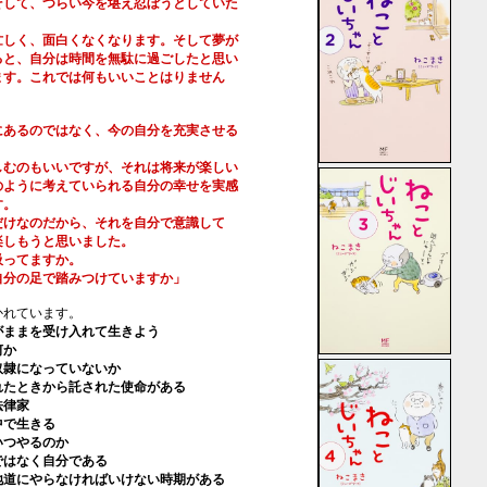
して、つらい今を堪え忍ぼうとしていた
しく、面白くなくなります。そして夢が
と、自分は時間を無駄に過ごしたと思い
す。これでは何もいいことはりません
あるのではなく、今の自分を充実させる
むのもいいですが、それは将来が楽しい
ように考えていられる自分の幸せを実感
す。
けなのだから、それを自分で意識して
しもうと思いました。
ってますか。
分の足で踏みつけていますか」
かれています。
ままを受け入れて生きよう
か
になっていないか
たときから託された使命がある
律家
で生きる
つやるのか
はなく自分である
にやらなければいけない時期がある