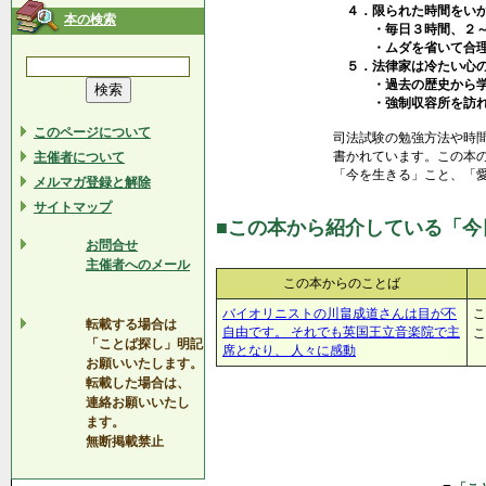
４．限られた時間をいか
本の検索
・毎日３時間、２～３
・ムダを省いて合理的
５．法律家は冷たい心の
・過去の歴史から学
・強制収容所を訪れ
このページについて
司法試験の勉強方法や時
書かれています。この本
主催者について
「今を生きる」こと、「
メルマガ登録と解除
サイトマップ
■この本から紹介している「今
お問合せ
主催者へのメール
この本からのことば
バイオリニストの川畠成道さんは目が不
こ
転載する場合は
自由です。 それでも英国王立音楽院で主
こ
「ことば探し」明記
席となり、 人々に感動
お願いいたします。
転載した場合は、
連絡お願いいたし
ます。
無断掲載禁止