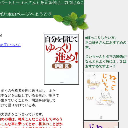
トナー（○○さん）を元気付け、力づけることができます。★
!
■ほっこりしたい方、
ネコ好きさんにおすすめの
め度について
本。
じいちゃんとタマの関係が
なんともよく特に１．２は
おすすめですよ～!!
、多くの合格者を世に送り出し、また
説本などを出版している著者が、生きて
を生きていくことを、司法を目指して
向けて語りかけている本。
の大切さをこう言っています。
初めの頃は、将来こんなことをしてやろう
こんな車に乗ってとか、将来のことばか