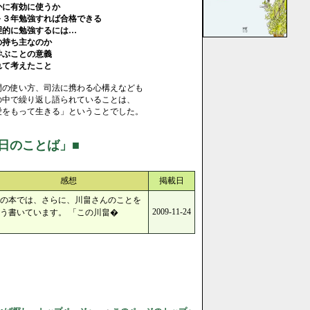
に有効に使うか
年勉強すれば合格できる
に勉強するには…
持ち主なのか
ぶことの意義
て考えたこと
間の使い方、司法に携わる心構えなども
の中で繰り返し語られていることは、
愛をもって生きる」ということでした。
日のことば」■
感想
掲載日
の本では、さらに、川畠さんのことを
2009-11-24
う書いています。 「この川畠�