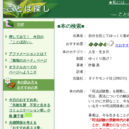
★私には、パー
TOP
■本の検索■
出典名：
自分を信じてゆっくり進め
押してみて！ 今日の
「ことば占い」
おすすめ度：
※おすす
本のカテゴリ：
人生・生き方
アファメーションとは？
副題：
ゆっくり急げ！
「無地のカード」ページ
著者：
伊藤 真
オラクルカードの
訳者：
ページへようこそ
出版社：
ダイヤモンド社 (2002/11)
本の読み方＆
おすすめの本
本の内容：
「司法試験塾」を開塾し
司法、憲法についての解
今日のおすすめ本↓
いくのに大切なこと、今
「失敗礼賛 不安と生きる
いる方々や司法関係者に
コミュニケーション術」小
著者は、今を生きること
島 慶子著
「司法試験の受験時代の
夫婦関係を考える
とか、弁護士になったら
「おすすめ本３３冊」