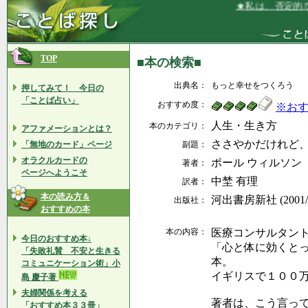
★私は、否定的な
TOP
■本の検索■
出典名：
もっと幸せをつくろう
押してみて！ 今日の
「ことば占い」
おすすめ度：
※お
人生・生き方
本のカテゴリ：
アファメーションとは？
ささやかだけれど
「無地のカード」ページ
副題：
オラクルカードの
ポール ウィルソン
著者：
ページへようこそ
中埜 有理
訳者：
本の読み方＆
河出書房新社 (2001/
出版社：
おすすめの本
本の内容：
医療コンサルタン
今日のおすすめ本↓
「心と体に効くと
「失敗礼賛 不安と生きる
本。
コミュニケーション術」小
イギリスで１００
島 慶子著
夫婦関係を考える
著者は、こう言っ
「おすすめ本３３冊」