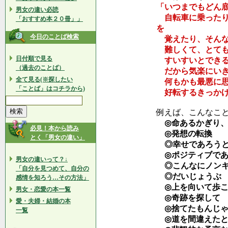
「いつまでもどん
男女の違い必読
自転車に乗ったり
「おすすめ本２０冊」」
を
今日のことば検索
覚えたり、そんな
難しくて、とても
日付順で見る
すいすいとできる
（過去のことば）
だから気楽にいき
全て見る(※探したい
何もかも最悪に思
「ことば」はコチラから)
好転するきっかけ
例えば、こんなこ
◎命あるかぎり、
必見！本から読み
◎発想の転換
とく「男女の違い」
◎幸せであろうと
◎ポジティブであ
男女の違いって？↓
◎こんなにノンキ
「自分を見つめて、自分の
◎だいじょうぶ
感情を知ろう…その方法」
◎上を向いて歩こ
男女・恋愛の本一覧
◎奇跡を探して
愛・夫婦・結婚の本
◎捨てたもんじゃ
一覧
◎道を間違えたと