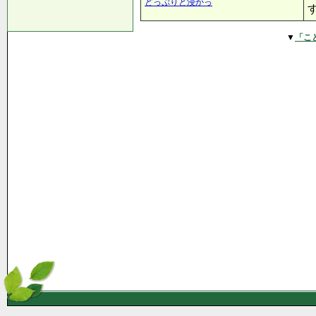
どっぷりと浸かっ
▼
「こ