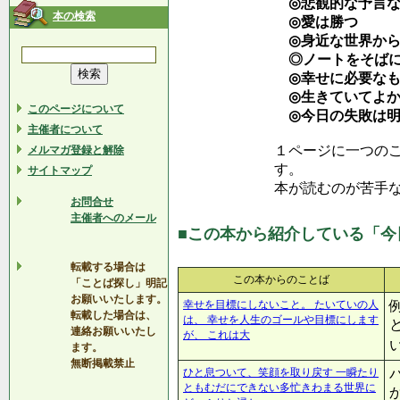
◎悲観的な予言な
本の検索
◎愛は勝つ
◎身近な世界から
◎ノートをそば
◎幸せに必要なも
◎生きていてよか
このページについて
◎今日の失敗は明
主催者について
１ページに一つの
メルマガ登録と解除
す。
サイトマップ
本が読むのが苦手
お問合せ
主催者へのメール
■この本から紹介している「今
転載する場合は
この本からのことば
「ことば探し」明記
お願いいたします。
幸せを目標にしないこと。 たいていの人
転載した場合は、
は、 幸せを人生のゴールや目標にします
連絡お願いいたし
が、 これは大
ます。
無断掲載禁止
ひと息ついて、笑顔を取り戻す 一瞬たり
ともむだにできない多忙きわまる世界に