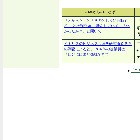
この本からのことば
「わかった」と「そのとおりに行動す
る」 とは別問題。 話をしていて、「わ
かったか？」と聞いて
イギリスのビジネス心理学研究所ＯＰＰ
の調査によると、 ８４％の従業員は
「自分にはまだ発揮できて
▼
「こ