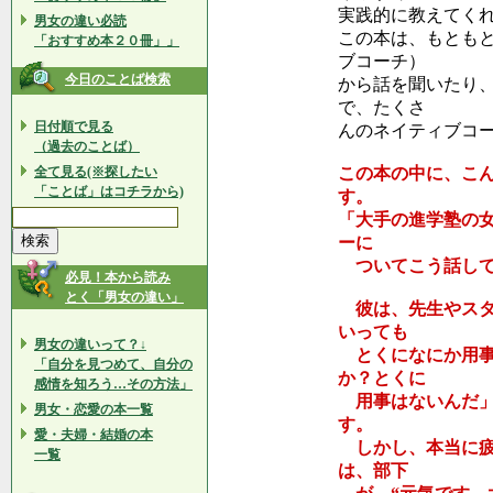
実践的に教えてく
男女の違い必読
この本は、もともと
「おすすめ本２０冊」」
ブコーチ）
今日のことば検索
から話を聞いたり
で、たくさ
日付順で見る
んのネイティブコ
（過去のことば）
全て見る(※探したい
この本の中に、こ
「ことば」はコチラから)
す。
「大手の進学塾の
ーに
ついてこう話して
必見！本から読み
とく「男女の違い」
彼は、先生やスタ
いっても
男女の違いって？↓
とくになにか用事
「自分を見つめて、自分の
か？とくに
感情を知ろう…その方法」
用事はないんだ」
男女・恋愛の本一覧
す。
愛・夫婦・結婚の本
しかし、本当に疲
一覧
は、部下