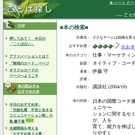
★パートナー（○
TOP
■本の検索■
出典名：
小さなチームは組織を変
押してみて！ 今日の
「ことば占い」
おすすめ度：
※お
仕事・マーケティ
本のカテゴリ：
アファメーションとは？
ネイティブ・コーチ
「無地のカード」ページ
副題：
オラクルカードの
伊藤 守
著者：
ページへようこそ
訳者：
本の読み方＆
講談社 (2004/10)
出版社：
おすすめの本
本の内容：
日本の国際コーチ
今日のおすすめ本↓
ュニケー
「失敗礼賛 不安と生きる
ションに関するセ
コミュニケーション術」小
が、人を
島 慶子著
育て、能力を伸ば
夫婦関係を考える
りやすく
「おすすめ本３３冊」