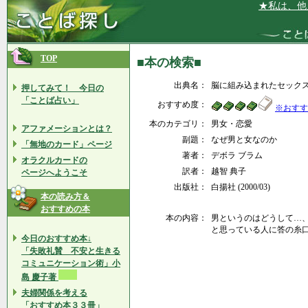
★私は、他人
TOP
■本の検索■
出典名：
脳に組み込まれたセック
押してみて！ 今日の
「ことば占い」
おすすめ度：
※おすす
本のカテゴリ：
男女・恋愛
アファメーションとは？
副題：
なぜ男と女なのか
「無地のカード」ページ
著者：
デボラ ブラム
オラクルカードの
訳者：
越智 典子
ページへようこそ
出版社：
白揚社 (2000/03)
本の読み方＆
おすすめの本
本の内容：
男というのはどうして…
と思っている人に答の糸
今日のおすすめ本↓
「失敗礼賛 不安と生きる
コミュニケーション術」小
島 慶子著
夫婦関係を考える
「おすすめ本３３冊」