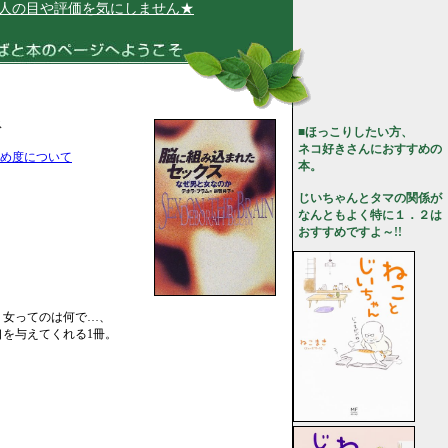
の目や評価を気にしません★
ス
■ほっこりしたい方、
ネコ好きさんにおすすめの
め度について
本。
じいちゃんとタマの関係が
なんともよく特に１．２は
おすすめですよ～!!
、女ってのは何で…、
口を与えてくれる1冊。