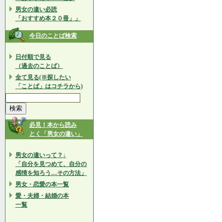
男女の違い必読
「おすすめ本２０冊」」
今日のことば検索
日付順で見る
（過去のことば）
全て見る(※探したい
「ことば」はコチラから)
必見！本から読み
とく「男女の違い」
男女の違いって？↓
「自分を見つめて、自分の
感情を知ろう…その方法」
男女・恋愛の本一覧
愛・夫婦・結婚の本
一覧