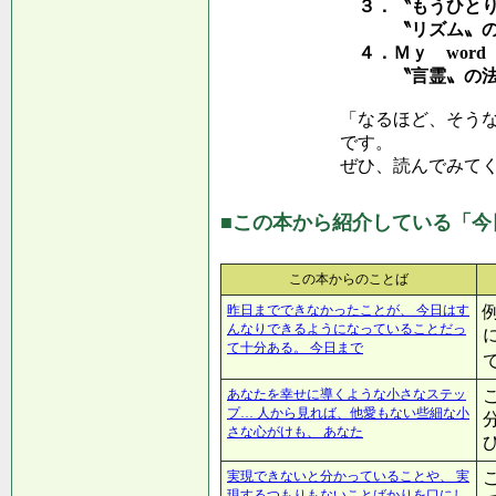
３．〝もうひとり
〝リズム〟の
４．Ｍｙ word 
〝言霊〟の法
「なるほど、そう
です。
ぜひ、読んでみて
■この本から紹介している「今
この本からのことば
昨日までできなかったことが、 今日はす
んなりできるようになっていることだっ
て十分ある。 今日まで
あなたを幸せに導くような小さなステッ
プ… 人から見れば、他愛もない些細な小
さな心がけも、 あなた
実現できないと分かっていることや、 実
現するつもりもないことばかりを口にし