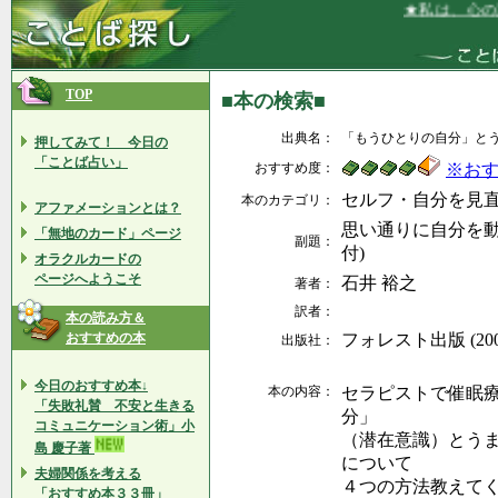
★私は、心の声
TOP
■本の検索■
出典名：
「もうひとりの自分」と
押してみて！ 今日の
「ことば占い」
おすすめ度：
※お
セルフ・自分を見
本のカテゴリ：
アファメーションとは？
思い通りに自分を動
「無地のカード」ページ
副題：
付)
オラクルカードの
ページへようこそ
石井 裕之
著者：
訳者：
本の読み方＆
おすすめの本
フォレスト出版 (2007
出版社：
今日のおすすめ本↓
本の内容：
セラピストで催眠
「失敗礼賛 不安と生きる
分」
コミュニケーション術」小
（潜在意識）とう
島 慶子著
について
夫婦関係を考える
４つの方法教えて
「おすすめ本３３冊」