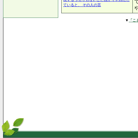
ていると、 その人の言
▼
「こ