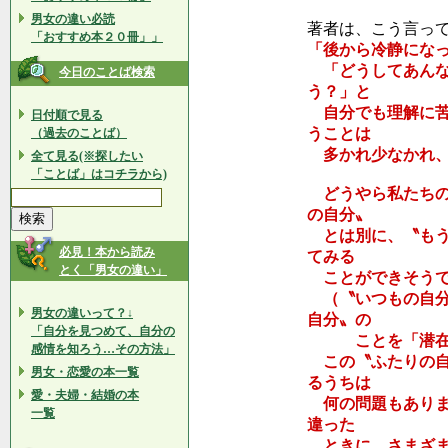
男女の違い必読
著者は、こう言っ
「おすすめ本２０冊」」
「後から冷静にな
「どうしてあんな
今日のことば検索
う？」と
自分でも理解に苦
日付順で見る
うことは
（過去のことば）
多かれ少なかれ、
全て見る(※探したい
「ことば」はコチラから)
どうやら私たちの
の自分〟
とは別に、〝もう
必見！本から読み
てみる
とく「男女の違い」
ことができそうで
（〝いつもの自分
男女の違いって？↓
自分〟の
「自分を見つめて、自分の
ことを「潜在意
感情を知ろう…その方法」
この〝ふたりの自
男女・恋愛の本一覧
るうちは
愛・夫婦・結婚の本
何の問題もありま
一覧
違った
ときに、さまざま