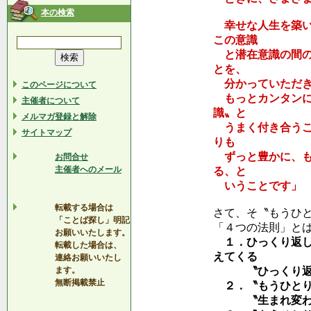
本の検索
幸せな人生を築い
この意識
と潜在意識の間の
とを、
分かっていただき
このページについて
もっとカンタンに
主催者について
識〟と
メルマガ登録と解除
うまく付き合うこ
サイトマップ
りも
ずっと豊かに、も
お問合せ
主催者へのメール
る、と
いうことです」
転載する場合は
さて、そ〝もうひ
「ことば探し」明記
「４つの法則」と
お願いいたします。
１．ひっくり返し
転載した場合は、
えてくる
連絡お願いいたし
ます。
〝ひっくり返
無断掲載禁止
２．〝もうひとり
〝生まれ変わ