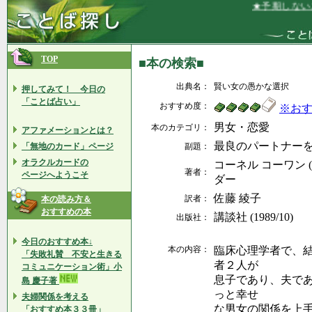
★予期しないこ
TOP
■本の検索■
出典名：
賢い女の愚かな選択
押してみて！ 今日の
「ことば占い」
おすすめ度：
※お
男女・恋愛
本のカテゴリ：
アファメーションとは？
最良のパートナー
「無地のカード」ページ
副題：
オラクルカードの
コーネル コーワン (
著者：
ページへようこそ
ダー
佐藤 綾子
訳者：
本の読み方＆
おすすめの本
講談社 (1989/10)
出版社：
今日のおすすめ本↓
本の内容：
臨床心理学者で、
「失敗礼賛 不安と生きる
者２人が
コミュニケーション術」小
息子であり、夫で
島 慶子著
っと幸せ
夫婦関係を考える
な男女の関係を上
「おすすめ本３３冊」