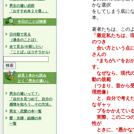
かな選択
男女の違い必読
をしてしまう底に
「おすすめ本２０冊」」
本。
今日のことば検索
著者たちは、この
日付順で見る
「最近私たちは、
（過去のことば）
のつき
全て見る(※探したい
合い方という点に
「ことば」はコチラから)
さんの
“まちがい”をお
す。
なぜなら、現代の
必見！本から読み
動の規範
とく「男女の違い」
（つまり、昔から
理想像）
男女の違いって？↓
と、自分で考えた
「自分を見つめて、自分の
なギャッ
感情を知ろう…その方法」
プをかかえている
男女・恋愛の本一覧
実際、この二つの
愛・夫婦・結婚の本
性が
一覧
ときに、“愚かな