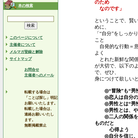
のため
本の検索
なのです」
ということで、賢い
めに、
「“自分”をしっか
このページについて
こと
主催者について
自発的な行動＝意
メルマガ登録と解除
よく
サイトマップ
とれた新鮮な関
が大切で、以下の
お問合せ
で、ぜひ、
主催者へのメール
身につけて欲しい
◎“冒険”も“男
転載する場合は
◎恋人は自分の
「ことば探し」明記
お願いいたします。
◎男性とは“男性
転載した場合は、
◎男性とは、やさ
連絡お願いいたし
◎二人の関係をい
ます。
ものだと
無断掲載禁止
心得よう
◎自分を信じ、自