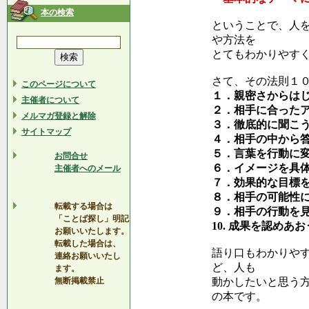
本の検索
ということで、人
や方法を
とてもわかりやす
さて、その法則１
このページについて
１．親密さからは
主催者について
２．相手に合った
メルマガ登録と解除
３．徹底的に聞こ
サイトマップ
４．相手の中から
５．言葉を行動に
お問合せ
６．イメージを具
主催者へのメール
７．効果的な目標
８．相手の可能性
転載する場合は
９．相手の行動を
「ことば探し」明記
10. 成果を認めあお
お願いいたします。
転載した場合は、
語り口もわかりや
連絡お願いいたし
ど、人も
ます。
無断掲載禁止
動かしたいと思う
の本です。