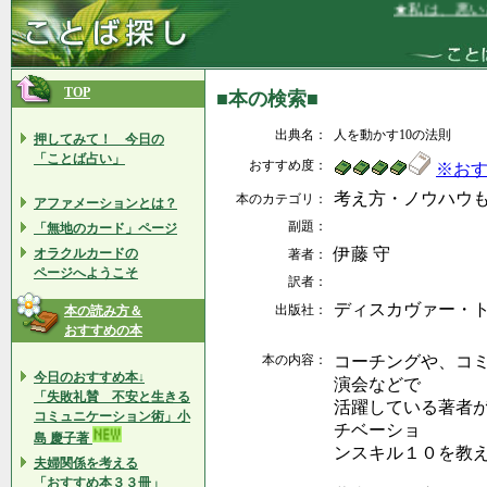
★私は、悪いと
TOP
■本の検索■
出典名：
人を動かす10の法則
押してみて！ 今日の
「ことば占い」
おすすめ度：
※お
考え方・ノウハウ
本のカテゴリ：
アファメーションとは？
副題：
「無地のカード」ページ
伊藤 守
オラクルカードの
著者：
ページへようこそ
訳者：
ディスカヴァー・
出版社：
本の読み方＆
おすすめの本
本の内容：
コーチングや、コ
今日のおすすめ本↓
演会などで
「失敗礼賛 不安と生きる
活躍している著者
コミュニケーション術」小
チベーショ
島 慶子著
ンスキル１０を教
夫婦関係を考える
「おすすめ本３３冊」