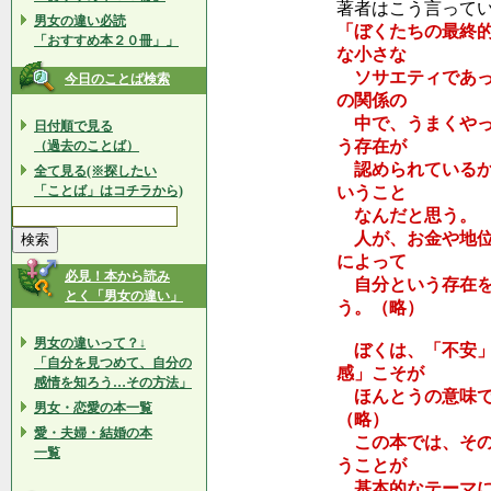
著者はこう言って
男女の違い必読
「ぼくたちの最終
「おすすめ本２０冊」」
な小さな
ソサエティであっ
今日のことば検索
の関係の
中で、うまくやっ
日付順で見る
う存在が
（過去のことば）
認められているか
全て見る(※探したい
「ことば」はコチラから)
いうこと
なんだと思う。
人が、お金や地位
によって
必見！本から読み
自分という存在を
とく「男女の違い」
う。（略）
男女の違いって？↓
ぼくは、「不安」
「自分を見つめて、自分の
感」こそが
感情を知ろう…その方法」
ほんとうの意味で
男女・恋愛の本一覧
（略）
愛・夫婦・結婚の本
この本では、その
一覧
うことが
基本的なテーマに