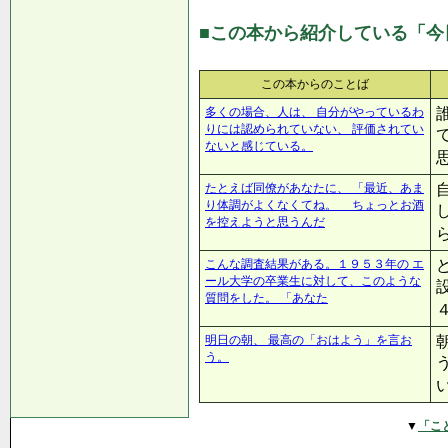
■この本から紹介している「今
この本からのことば
多くの場合、人は、 自分がやっているわ
りには認められていない、 評価されてい
ないと感じている。
たとえば同僚があなたに、 「最近、あま
り体調がよくなくてね。 ちょっとお酒
を控えようと思うんだ
こんな調査結果がある。１９５３年の エ
ール大学の卒業生に対して、このような
質問をした。 「あなた
明日の朝、 最高の「おはよう」を言お
う。
▼
「こ