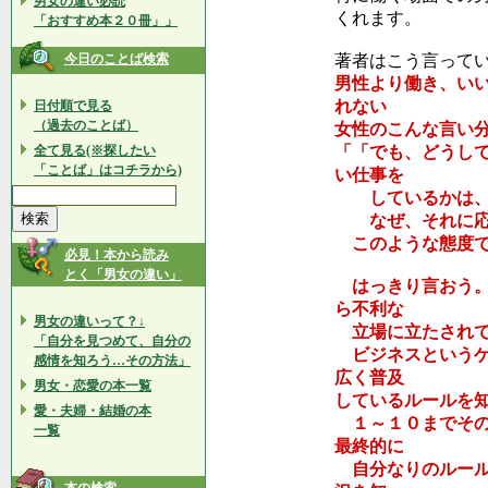
男女の違い必読
くれます。
「おすすめ本２０冊」」
今日のことば検索
著者はこう言って
男性より働き、い
れない
日付順で見る
（過去のことば）
女性のこんな言い
全て見る(※探したい
「「でも、どうし
「ことば」はコチラから)
い仕事を
しているかは、上
なぜ、それに応
このような態度で
必見！本から読み
とく「男女の違い」
はっきり言おう。
ら不利な
男女の違いって？↓
立場に立たされて
「自分を見つめて、自分の
ビジネスというゲ
感情を知ろう…その方法」
広く普及
男女・恋愛の本一覧
しているルールを
愛・夫婦・結婚の本
１～１０までその
一覧
最終的に
自分なりのルール