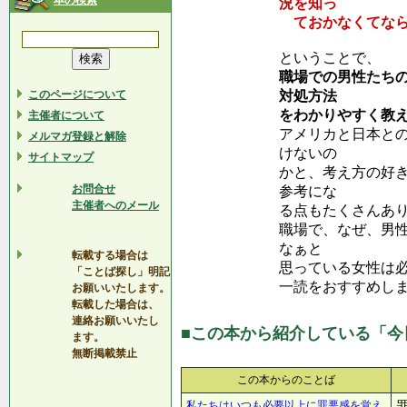
本の検索
況を知っ
ておかなくてなら
ということで、
職場での男性たち
このページについて
対処方法
をわかりやすく教
主催者について
アメリカと日本と
メルマガ登録と解除
けないの
サイトマップ
かと、考え方の好
お問合せ
参考にな
主催者へのメール
る点もたくさんあ
職場で、なぜ、男
なぁと
転載する場合は
思っている女性は
「ことば探し」明記
一読をおすすめし
お願いいたします。
転載した場合は、
連絡お願いいたし
■この本から紹介している「今
ます。
無断掲載禁止
この本からのことば
私たちはいつも必要以上に罪悪感を覚え