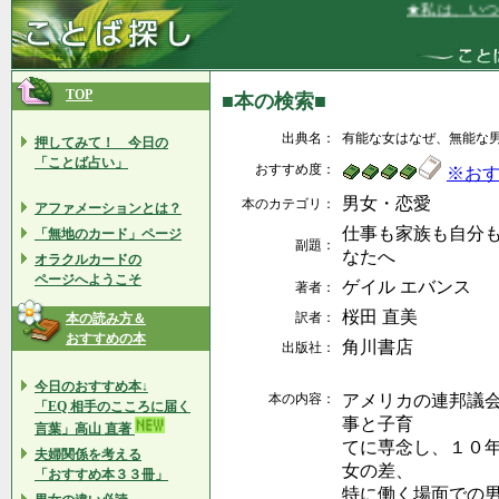
★私は、いつも
TOP
■本の検索■
出典名：
有能な女はなぜ、無能な
押してみて！ 今日の
「ことば占い」
おすすめ度：
※お
男女・恋愛
本のカテゴリ：
アファメーションとは？
仕事も家族も自分
「無地のカード」ページ
副題：
なたへ
オラクルカードの
ページへようこそ
ゲイル エバンス
著者：
桜田 直美
訳者：
本の読み方＆
おすすめの本
角川書店
出版社：
今日のおすすめ本↓
本の内容：
アメリカの連邦議
「EQ 相手のこころに届く
事と子育
言葉」高山 直著
てに専念し、１０
夫婦関係を考える
女の差、
「おすすめ本３３冊」
特に働く場面での