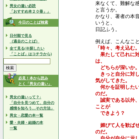
来なくて、難解な
男女の違い必読
と言うか。
「おすすめ本２０冊」」
かなり、著者の本
今日のことば検索
いうと、
日記ふう。
日付順で見る
例えば、こんなこ
（過去のことば）
「時々、考え込む
全て見る(※探したい
「ことば」はコチラから)
果たして己れに対
は、
どちらが深いか
きっと自分に対し
必見！本から読み
気がしてきた。
とく「男女の違い」
何かを証明したい
のだ。
男女の違いって？↓
誠実である以外、
「自分を見つめて、自分の
ことが
感情を知ろう…その方法」
できよう？
男女・恋愛の本一覧
愛・夫婦・結婚の本
媚びて人を歓ばせ
一覧
のだ。
自分が自分に示し