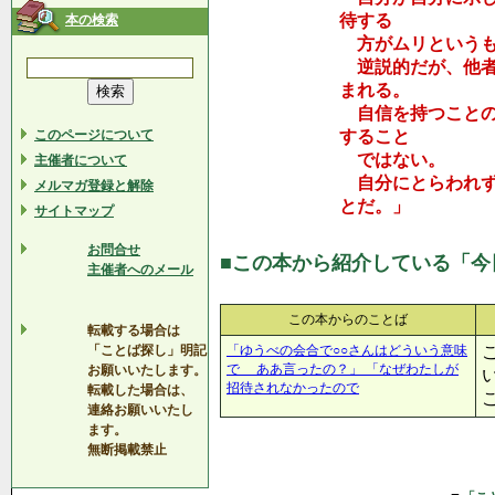
待する
本の検索
方がムリというも
逆説的だが、他者
まれる。
自信を持つことの
このページについて
すること
ではない。
主催者について
自分にとらわれず
メルマガ登録と解除
とだ。」
サイトマップ
お問合せ
■この本から紹介している「今
主催者へのメール
この本からのことば
転載する場合は
「ことば探し」明記
「ゆうべの会合で○○さんはどういう意味
で ああ言ったの？」 「なぜわたしが
お願いいたします。
招待されなかったので
転載した場合は、
連絡お願いいたし
ます。
無断掲載禁止