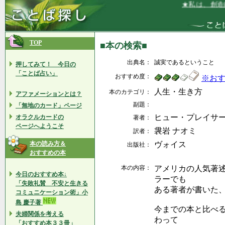
★私は、創造的
TOP
■本の検索■
出典名：
誠実であるということ
押してみて！ 今日の
「ことば占い」
おすすめ度：
※お
人生・生き方
本のカテゴリ：
アファメーションとは？
副題：
「無地のカード」ページ
ヒュー・プレイサ
オラクルカードの
著者：
ページへようこそ
袰岩 ナオミ
訳者：
本の読み方＆
ヴォイス
出版社：
おすすめの本
本の内容：
アメリカの人気著
今日のおすすめ本↓
ラーでも
「失敗礼賛 不安と生きる
ある著者が書いた
コミュニケーション術」小
島 慶子著
今までの本と比べ
夫婦関係を考える
わって
「おすすめ本３３冊」