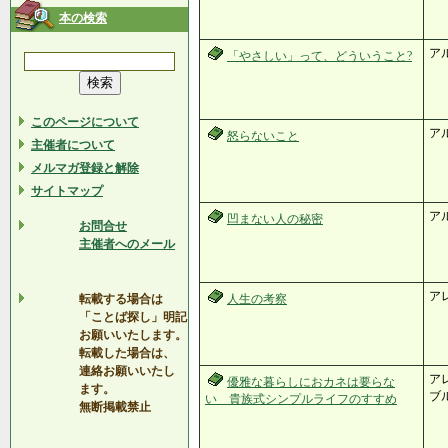
本の検索
ア
「やさしい」って、どういうこと?
このページについて
ア
怒らないこと
主催者について
メルマガ登録と解除
サイトマップ
ア
凹まない人の秘密
お問合せ
主催者へのメール
ア
転載する場合は
人生の考察
「ことば探し」明記
お願いいたします。
転載した場合は、
連絡お願いいたし
ア
優雅な暮らしにおカネは要らな
ます。
ブ
い 貴族式シンプルライフのすすめ
無断掲載禁止