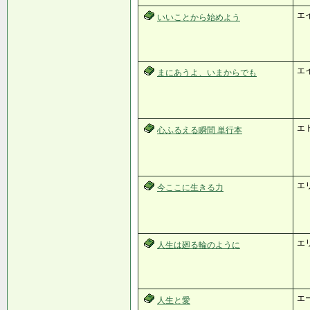
エ
いいことから始めよう
エ
まにあうよ、いまからでも
エ
心ふるえる瞬間 単行本
エ
今ここに生きる力
エ
人生は廻る輪のように
エ
人生と愛