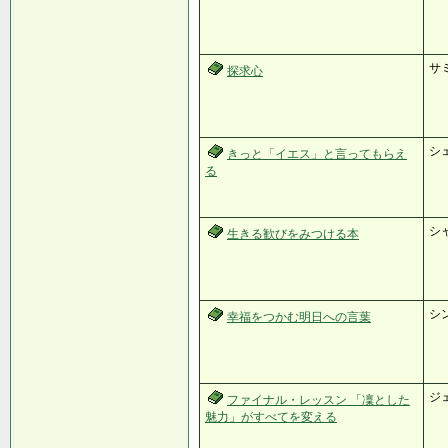
サ
探求心
シ
きっと「イエス」と言ってもらえ
る
シ
生きる歓びをみつける本
シ
幸福をつかむ明日への言葉
ジ
ファイナル・レッスン 「凜とした
魅力」がすべてを変える