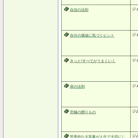
ジ
自信の法則
ジ
自分の価値に気づくヒント
ジ
きっと!すべてがうまくいく
ジ
扉の法則
ジ
究極の贈りもの
ジ
世界的な大富豪が人生で大切にし