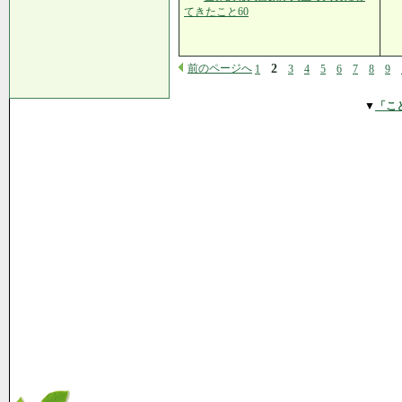
てきたこと60
前のページへ
2
1
3
4
5
6
7
8
9
▼
「こ