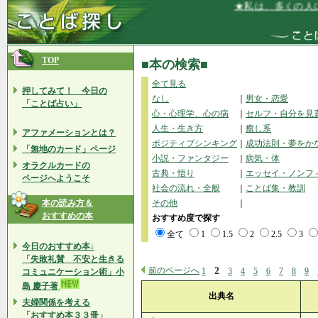
★私は、多くの人に光りを
TOP
■本の検索■
全て見る
押してみて！ 今日の
なし
｜
男女・恋愛
「ことば占い」
心・心理学、心の病
｜
セルフ・自分を見
人生・生き方
｜
癒し系
アファメーションとは？
ポジティブシンキング
｜
成功法則・夢をか
「無地のカード」ページ
小説・ファンタジー
｜
病気・体
オラクルカードの
古典・悟り
｜
エッセイ・ノンフ
ページへようこそ
社会の流れ・全般
｜
ことば集・教訓
本の読み方＆
その他
｜
おすすめの本
おすすめ度で探す
全て
1
1.5
2
2.5
3
今日のおすすめ本↓
「失敗礼賛 不安と生きる
前のページへ
2
1
3
4
5
6
7
8
9
コミュニケーション術」小
島 慶子著
出典名
夫婦関係を考える
「おすすめ本３３冊」