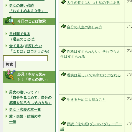
ア
人生の答えはいつも私の中にある
男女の違い必読
「おすすめ本２０冊」」
今日のことば検索
ア
自分の人生の楽しみ方
日付順で見る
（過去のことば）
全て見る(※探したい
ア
「ことば」はコチラから)
性格は変えられない、それでも人
生は変えられる
必見！本から読み
アル
現実は厳しい でも幸せにはなれる
とく「男女の違い」
男女の違いって？↓
「自分を見つめて、自分の
ア
生きるために大切なこと
感情を知ろう…その方法」
男女・恋愛の本一覧
愛・夫婦・結婚の本
一覧
ア
原訳「法句経(ダンマパダ)」一日一
話