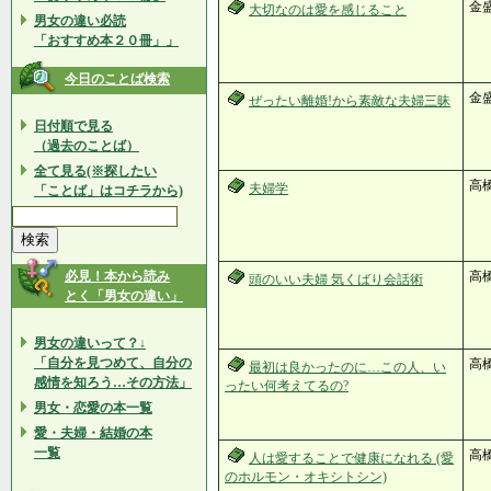
金
大切なのは愛を感じること
男女の違い必読
「おすすめ本２０冊」」
今日のことば検索
金
ぜったい離婚!から素敵な夫婦三昧
日付順で見る
（過去のことば）
全て見る(※探したい
高橋
夫婦学
「ことば」はコチラから)
必見！本から読み
高
頭のいい夫婦 気くばり会話術
とく「男女の違い」
男女の違いって？↓
「自分を見つめて、自分の
高
最初は良かったのに…この人、い
感情を知ろう…その方法」
ったい何考えてるの?
男女・恋愛の本一覧
愛・夫婦・結婚の本
一覧
高橋
人は愛することで健康になれる (愛
のホルモン・オキシトシン)