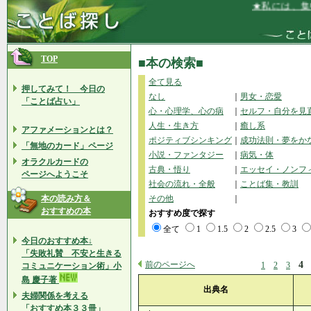
★私には、集中
TOP
■本の検索■
全て見る
押してみて！ 今日の
なし
｜
男女・恋愛
「ことば占い」
心・心理学、心の病
｜
セルフ・自分を見
人生・生き方
｜
癒し系
アファメーションとは？
ポジティブシンキング
｜
成功法則・夢をか
「無地のカード」ページ
小説・ファンタジー
｜
病気・体
オラクルカードの
古典・悟り
｜
エッセイ・ノンフ
ページへようこそ
社会の流れ・全般
｜
ことば集・教訓
本の読み方＆
その他
｜
おすすめの本
おすすめ度で探す
全て
1
1.5
2
2.5
3
今日のおすすめ本↓
「失敗礼賛 不安と生きる
前のページへ
4
1
2
3
コミュニケーション術」小
島 慶子著
出典名
夫婦関係を考える
「おすすめ本３３冊」