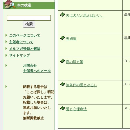
本の検索
高
夫は犬だと思えばいい。
このページについて
黒
夫婦脳
主催者について
メルマガ登録と解除
サイトマップ
Ｄ
愛の処方箋
お問合せ
主催者へのメール
Ｅ
無条件の愛とゆるし
転載する場合は
「ことば探し」明記
お願いいたします。
転載した場合は、
連絡お願いいたし
Ｍ
愛と心理療法
ます。
無断掲載禁止