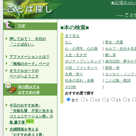
★記憶力がいい
TOP
■本の検索■
全て見る
押してみて！ 今日の
なし
｜
男女・恋愛
「ことば占い」
心・心理学、心の病
｜
セルフ・自分を見
人生・生き方
｜
癒し系
アファメーションとは？
ポジティブシンキング
｜
成功法則・夢をか
「無地のカード」ページ
小説・ファンタジー
｜
病気・体
オラクルカードの
古典・悟り
｜
エッセイ・ノンフ
ページへようこそ
社会の流れ・全般
｜
ことば集・教訓
本の読み方＆
その他
｜
おすすめの本
おすすめ度で探す
全て
1
1.5
2
2.5
3
今日のおすすめ本↓
「失敗礼賛 不安と生きる
コミュニケーション術」小
島 慶子著
夫婦関係を考える
「おすすめ本３３冊」