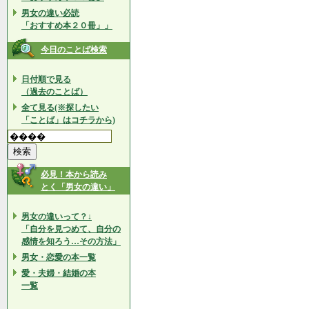
男女の違い必読
「おすすめ本２０冊」」
今日のことば検索
日付順で見る
（過去のことば）
全て見る(※探したい
「ことば」はコチラから)
必見！本から読み
とく「男女の違い」
男女の違いって？↓
「自分を見つめて、自分の
感情を知ろう…その方法」
男女・恋愛の本一覧
愛・夫婦・結婚の本
一覧