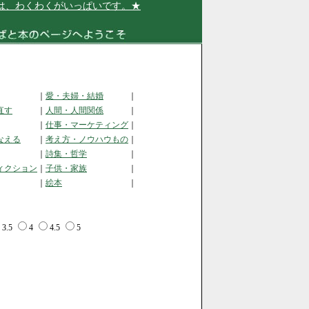
、わくわくがいっぱいです。★
｜
愛・夫婦・結婚
｜
直す
｜
人間・人間関係
｜
｜
仕事・マーケティング
｜
なえる
｜
考え方・ノウハウもの
｜
｜
詩集・哲学
｜
ィクション
｜
子供・家族
｜
｜
絵本
｜
3.5
4
4.5
5