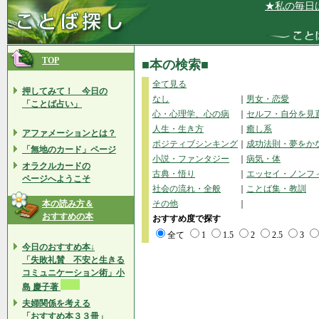
★私の毎日は
TOP
■本の検索■
全て見る
押してみて！ 今日の
なし
｜
男女・恋愛
「ことば占い」
心・心理学、心の病
｜
セルフ・自分を見
人生・生き方
｜
癒し系
アファメーションとは？
ポジティブシンキング
｜
成功法則・夢をか
「無地のカード」ページ
小説・ファンタジー
｜
病気・体
オラクルカードの
古典・悟り
｜
エッセイ・ノンフ
ページへようこそ
社会の流れ・全般
｜
ことば集・教訓
本の読み方＆
その他
｜
おすすめの本
おすすめ度で探す
全て
1
1.5
2
2.5
3
今日のおすすめ本↓
「失敗礼賛 不安と生きる
コミュニケーション術」小
島 慶子著
夫婦関係を考える
「おすすめ本３３冊」