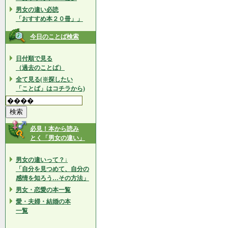
男女の違い必読
「おすすめ本２０冊」」
今日のことば検索
日付順で見る
（過去のことば）
全て見る(※探したい
「ことば」はコチラから)
必見！本から読み
とく「男女の違い」
男女の違いって？↓
「自分を見つめて、自分の
感情を知ろう…その方法」
男女・恋愛の本一覧
愛・夫婦・結婚の本
一覧